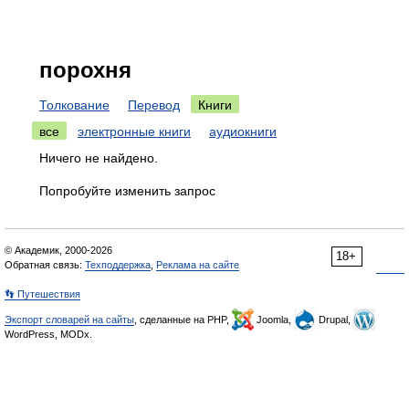
порохня
Толкование
Перевод
Книги
все
электронные книги
аудиокниги
Ничего не найдено.
Попробуйте изменить запрос
© Академик, 2000-2026
18+
Обратная связь:
Техподдержка
,
Реклама на сайте
👣 Путешествия
Экспорт словарей на сайты
, сделанные на PHP,
Joomla,
Drupal,
WordPress, MODx.